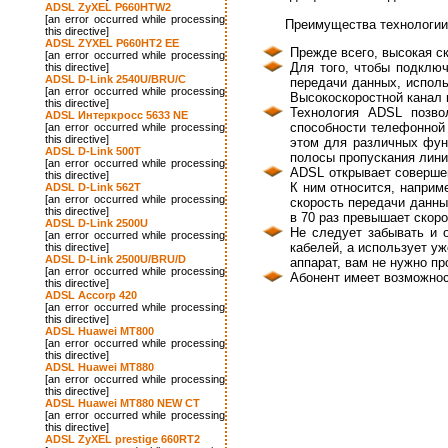
ADSL ZyXEL P660HTW2
[an error occurred while processing
Преимущества технологии
this directive]
ADSL ZYXEL P660HT2 EE
Прежде всего, высокая с
[an error occurred while processing
Для того, чтобы подклю
this directive]
ADSL D-Link 2540U/BRU/C
передачи данных, испол
[an error occurred while processing
Высокоскоростной канал п
this directive]
Технология ADSL позво
ADSL Интеркросс 5633 NE
способности телефонной 
[an error occurred while processing
this directive]
этом для различных функ
ADSL D-Link 500T
полосы пропускания лини
[an error occurred while processing
ADSL открывает совершен
this directive]
К ним относится, наприм
ADSL D-Link 562T
[an error occurred while processing
скорость передачи данны
this directive]
в 70 раз превышает скоро
ADSL D-Link 2500U
Не следует забывать и 
[an error occurred while processing
кабелей, а использует у
this directive]
ADSL D-Link 2500U/BRU/D
аппарат, вам не нужно п
[an error occurred while processing
Абонент имеет возможнос
this directive]
ADSL Accorp 420
[an error occurred while processing
this directive]
ADSL Huawei MT800
[an error occurred while processing
this directive]
ADSL Huawei MT880
[an error occurred while processing
this directive]
ADSL Huawei MT880 NEW CT
[an error occurred while processing
this directive]
ADSL ZyXEL prestige 660RT2