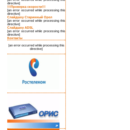
directive]
!!!Проверка скорости!!!
[an error occurred while processing this
directive]
Слайдшоу Старинный Орел
[an error occurred while processing this
directive]
Слайдшоу ADSL
[an error occurred while processing this
directive]
Контакты
[an error occurred while processing this
directive]