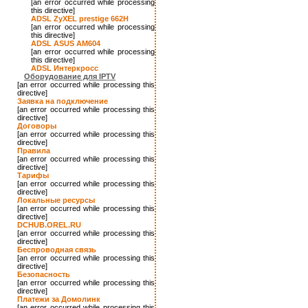
[an error occurred while processing
this directive]
ADSL ZyXEL prestige 662H
[an error occurred while processing
this directive]
ADSL ASUS AM604
[an error occurred while processing
this directive]
ADSL Интеркросс
Оборудование для IPTV
[an error occurred while processing this
directive]
Заявка на подключение
[an error occurred while processing this
directive]
Договоры
[an error occurred while processing this
directive]
Правила
[an error occurred while processing this
directive]
Тарифы
[an error occurred while processing this
directive]
Локальные ресурсы
[an error occurred while processing this
directive]
DCHUB.OREL.RU
[an error occurred while processing this
directive]
Беспроводная связь
[an error occurred while processing this
directive]
Безопасность
[an error occurred while processing this
directive]
Платежи за Домолинк
[an error occurred while processing this