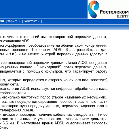
ами
|
тарифы
|
контакты
|
ит в число технологий высокоскоростной передачи данных,
 обозначение xDSL.
лого-цифровое преобразование на абонентском конце линии,
онных проводов. Технология ADSL была разработана для
ры и т.п.) и не менее быстрой передачи данных (доступ в
 высокоскоростной передачи данных. Линия ADSL соединяет
ационных канала - "нисходящий" поток передачи данных,
 выделяется с помощью фильтров, что гарантирует работу
ных, которые передаются в сторону конечного пользователя)
орону сети.
технологии ADSL используется цифровая обработка сигнала
еобразователи.
 несколько частотных полос (также называемых несущими).
L разные несущие одновременно переносят различные части
окоскоростную передачу данных, передачу видеосигнала и
 телефонная линия.
 диаметр проводов, наличие кабельных отводов и т.п.) и ее
и частоты сигнала, и уменьшается с увеличением диаметра
- 5,5 км. В настоящее время ADSL обеспечивает скорость
бит/с.