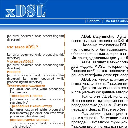
|
новости
|
что такое adsl
[an error occurred while processing this
ADSL (Asymmetric Digita
directive]
известных как технологии DSL (
Название технологий DSL 
что такое ADSL?
что позволило бы усовершенс
обеспечения высокоскоростног
[an error occurred while processing this
Интернет, удаленный доступ к Л
directive]
Что такое ADSL?
ADSL является технологи
[an error occurred while processing this
два модема ADSL, которые по
directive]
"восходящий" поток передачи 
Новости
вашего телефона даже при ава
[an error occurred while processing this
directive] [an error occurred while
ADSL является асимметрич
processing this directive]
выше, чем скорость "восходящег
Техническая поддержка
Для сжатия большого объ
[an error occurred while processing
и специально созданные алгор
this directive]
Требования к линии
Технология ADSL использ
[an error occurred while processing
Это позволяет одновременно п
this directive]
передаваемых данных. Именно 
Требования к компьютеру
передачу факса. И все это без
[an error occurred while processing
this directive] [an error occurred while
Факторами, влияющими на 
processing this directive]
протяженность. Затухание сиг
рекомендуемые модемы
провода. Фактически функцион
[an error occurred while processing
"нисходящего" потока данных в 
this directive]