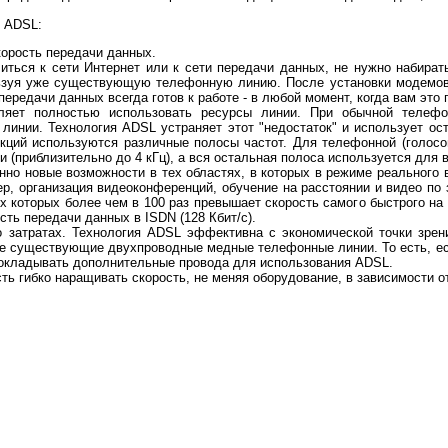
 ADSL:
корость передачи данных.
читься к сети Интернет или к сети передачи данных, не нужно набир
ьзуя уже существующую телефонную линию. После установки модемов 
ередачи данных всегда готов к работе - в любой момент, когда вам это 
ляет полностью использовать ресурсы линии. При обычной телефо
линии. Технология ADSL устраняет этот "недостаток" и использует о
ций используются различные полосы частот. Для телефонной (голосов
и (приблизительно до 4 кГц), а вся остальная полоса используется для
но новые возможности в тех областях, в которых в режиме реального 
ер, организация видеоконференций, обучение на расстоянии и видео по
х которых более чем в 100 раз превышает скорость самого быстрого на
сть передачи данных в ISDN (128 Кбит/с).
о затратах. Технология ADSL эффективна с экономической точки зрен
же существующие двухпроводные медные телефонные линии. То есть, е
рокладывать дополнительные провода для использования ADSL.
ть гибко наращивать скорость, не меняя оборудование, в зависимости о