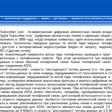
?
|
техническая поддержка
|
заявка
|
договоры
|
правила пользования услуг
l Subscriber Line - Асимметричная цифровая абонентская линия) вход
Digital Subscriber Line - Цифровая абонентская линия) и имеющих общее
возникло в 1989 году, когда впервые появилась идея использовать ана
твовать технологию передачи данных по витой паре медных телеф
о доступа к интерактивным видеослужбам (видео по запросу, видеоиг
ВС и другим сетям).
ей, позволяющей превратить витую пару телефонных проводов в тракт
дключены к телефонному кабелю. При этом организуются три информ
данных и канал обычной телефонной связи. Канал телефонной связи
рии соединения ADSL.
ной технологией - скорость "нисходящего" потока данных (т.е. тех дан
о" потока данных (в свою очередь передаваемого от пользователя в ст
ема информации, передаваемой по витой паре телефонных проводов, в 
итмы, усовершенствованные аналоговые фильтры и аналого-цифровые пр
ует метод разделения полосы пропускания медной телефонной линии на
ередавать несколько сигналов по одной линии. При использовании ADS
таким образом ADSL может обеспечить, например, одновременную выс
 прерывания обычной телефонной связи, для которой используется та же
скорость передачи данных, являются состояние абонентской линии (т.е.
нала в линии увеличивается при увеличении длины линии и возрастани
альным пределом для ADSL является абонентская линия длиной 3,5 
пределах до 8 Мбит/с и скорость "восходящего" потока данных до 1,5 М