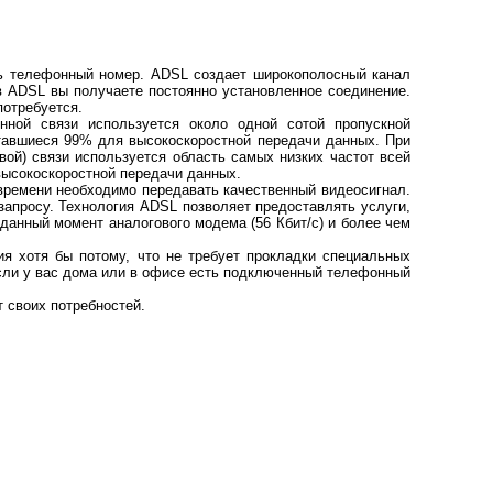
ать телефонный номер. ADSL создает широкополосный канал
ADSL вы получаете постоянно установленное соединение.
потребуется.
нной связи используется около одной сотой пропускной
ставшиеся 99% для высокоскоростной передачи данных. При
ой) связи используется область самых низких частот всей
 высокоскоростной передачи данных.
времени необходимо передавать качественный видеосигнал.
 запросу. Технология ADSL позволяет предоставлять услуги,
 данный момент аналогового модема (56 Кбит/с) и более чем
ия хотя бы потому, что не требует прокладки специальных
сли у вас дома или в офисе есть подключенный телефонный
т своих потребностей.