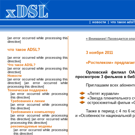
|
новости
|
что такое adsl
[an error occurred while processing this
«
Внимание! Проводится опр
directive]
что такое ADSL?
3 ноября 2011
[an error occurred while processing this
directive]
«Ростелеком» предлагае
Что такое ADSL?
[an error occurred while processing this
Орловский филиал ОАО
directive]
Новости
просмотром 3 фильмов в библи
[an error occurred while processing this
directive] [an error occurred while
Приглашаем всех абонент
processing this directive]
Техническая поддержка
«Летят журавли»
[an error occurred while processing
this directive]
«Звезда пленительного с
Требования к линии
остросюжетный фильм «
[an error occurred while processing
this directive]
Также в период с 4 по 6 
Требования к компьютеру
и «Особенности национальной р
[an error occurred while processing
this directive] [an error occurred while
processing this directive]
рекомендуемые модемы
[an error occurred while processing
this directive]