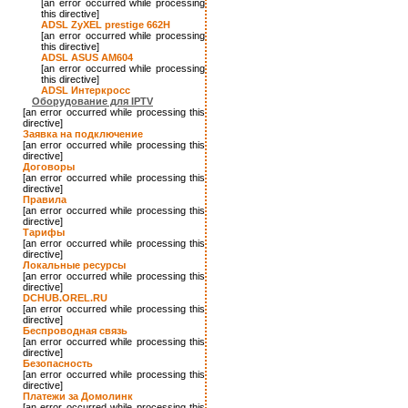
[an error occurred while processing
this directive]
ADSL ZyXEL prestige 662H
[an error occurred while processing
this directive]
ADSL ASUS AM604
[an error occurred while processing
this directive]
ADSL Интеркросс
Оборудование для IPTV
[an error occurred while processing this
directive]
Заявка на подключение
[an error occurred while processing this
directive]
Договоры
[an error occurred while processing this
directive]
Правила
[an error occurred while processing this
directive]
Тарифы
[an error occurred while processing this
directive]
Локальные ресурсы
[an error occurred while processing this
directive]
DCHUB.OREL.RU
[an error occurred while processing this
directive]
Беспроводная связь
[an error occurred while processing this
directive]
Безопасность
[an error occurred while processing this
directive]
Платежи за Домолинк
[an error occurred while processing this