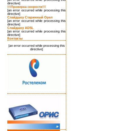
directive]
!!!Проверка скорости!!!
[an error occurred while processing this
directive]
Слайдшоу Старинный Орел
[an error occurred while processing this
directive]
Слайдшоу ADSL
[an error occurred while processing this
directive]
Контакты
[an error occurred while processing this
directive]