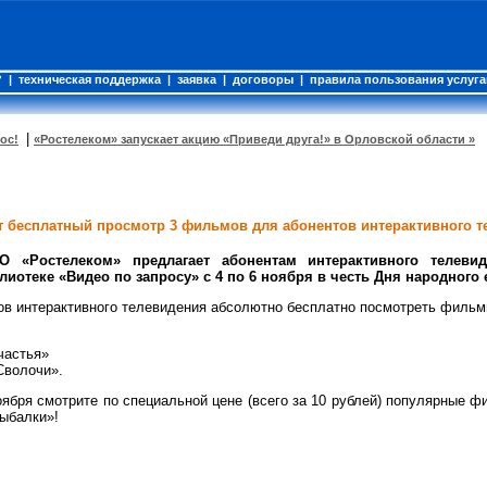
?
|
техническая поддержка
|
заявка
|
договоры
|
правила пользования услуг
|
ос!
«Ростелеком» запускает акцию «Приведи друга!» в Орловской области »
т бесплатный просмотр 3 фильмов для абонентов интерактивного 
 «Ростелеком» предлагает абонентам интерактивного телев
отеке «Видео по запросу» с 4 по 6 ноября в честь Дня народного 
ов интерактивного телевидения абсолютно бесплатно посмотреть фильм
частья»
Сволочи».
ноября смотрите по специальной цене (всего за 10 рублей) популярные
ыбалки»!