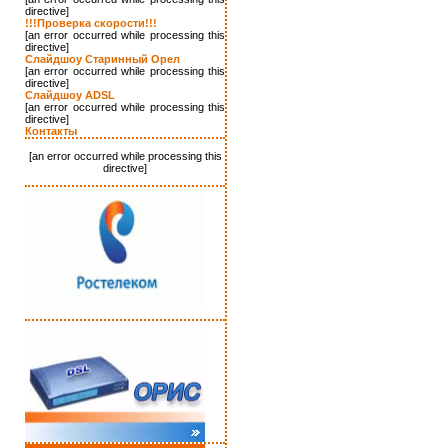
directive]
!!!Проверка скорости!!!
[an error occurred while processing this
directive]
Слайдшоу Старинный Орел
[an error occurred while processing this
directive]
Слайдшоу ADSL
[an error occurred while processing this
directive]
Контакты
[an error occurred while processing this
directive]