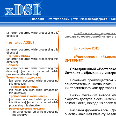
|
новости
|
что такое adsl?
|
техническая поддержка
|
зая
[an error occurred while processing this
« «Ростелеком» предложи
directive]
сверхвысокоскоростной интернет
что такое ADSL?
16 ноября 2011
[an error occurred while processing this
directive]
Что такое ADSL?
«Ростелеком» объявл
[an error occurred while processing this
ИНТЕРНЕТ
directive]
Новости
[an error occurred while processing this
Объединенный «Ростелеко
directive] [an error occurred while
Интернет – «Домашний интерн
processing this directive]
Техническая поддержка
Основным преимуществом но
[an error occurred while processing
this directive]
самостоятельно компоновать 
Требования к линии
«интерактивного конструктора» 
[an error occurred while processing
this directive]
Гибкий механизм выбора о
Требования к компьютеру
скорость доступа в сеть Интер
[an error occurred while processing
this directive] [an error occurred while
возможности, исходя из своих 
processing this directive]
рекомендуемые модемы
Базовым функционалом «Дом
[an error occurred while processing
обеспечивающая клиенту безли
this directive]