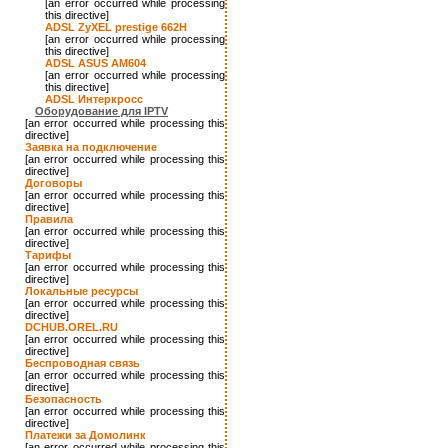
[an error occurred while processing
this directive]
ADSL ZyXEL prestige 662H
[an error occurred while processing
this directive]
ADSL ASUS AM604
[an error occurred while processing
this directive]
ADSL Интеркросс
Оборудование для IPTV
[an error occurred while processing this
directive]
Заявка на подключение
[an error occurred while processing this
directive]
Договоры
[an error occurred while processing this
directive]
Правила
[an error occurred while processing this
directive]
Тарифы
[an error occurred while processing this
directive]
Локальные ресурсы
[an error occurred while processing this
directive]
DCHUB.OREL.RU
[an error occurred while processing this
directive]
Беспроводная связь
[an error occurred while processing this
directive]
Безопасность
[an error occurred while processing this
directive]
Платежи за Домолинк
[an error occurred while processing this