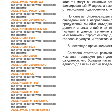
клиенты могут в несколько ра
ADSL ZyXEL P660HTW2
[an error occurred while processing
фиксированный IP-адрес, а так
this directive]
от технологии подключения клие
ADSL ZYXEL P660HT2 EE
[an error occurred while processing
По словам Вице-президент
this directive]
ADSL D-Link 2540U/BRU/C
очередной шаг в направлении
[an error occurred while processing
продуктовой линейки объедин
this directive]
дополнительных опций и их об
ADSL Интеркросс 5633 NE
позиции в данном сегменте 
[an error occurred while processing
this directive]
«Ростелеком» строит основу д
ADSL D-Link 500T
голосовые услуги, интерактивно
[an error occurred while processing
this directive]
В настоящее время количест
ADSL D-Link 562T
[an error occurred while processing
Согласно стратегии развит
this directive]
ADSL D-Link 2500U
Компания планирует рост до
[an error occurred while processing
ожидается, что большая часть 
this directive]
единого для всей России предл
ADSL D-Link 2500U/BRU/D
[an error occurred while processing
this directive]
ADSL Accorp 420
[an error occurred while processing
this directive]
ADSL Huawei MT800
[an error occurred while processing
this directive]
ADSL Huawei MT880
[an error occurred while processing
this directive]
ADSL Huawei MT880 NEW CT
[an error occurred while processing
this directive]
ADSL ZyXEL prestige 660RT2