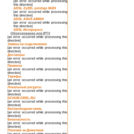
[an error occurred while processing
this directive]
ADSL ZyXEL prestige 662H
[an error occurred while processing
this directive]
ADSL ASUS AM604
[an error occurred while processing
this directive]
ADSL Интеркросс
Оборудование для IPTV
[an error occurred while processing this
directive]
Заявка на подключение
[an error occurred while processing this
directive]
Договоры
[an error occurred while processing this
directive]
Правила
[an error occurred while processing this
directive]
Тарифы
[an error occurred while processing this
directive]
Локальные ресурсы
[an error occurred while processing this
directive]
DCHUB.OREL.RU
[an error occurred while processing this
directive]
Беспроводная связь
[an error occurred while processing this
directive]
Безопасность
[an error occurred while processing this
directive]
Платежи за Домолинк
[an error occurred while processing this