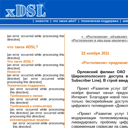
|
новости
|
что такое adsl?
|
техническая поддержка
|
зая
[an error occurred while processing this
« «Ростелеком» объявляе
directive]
«Ростелеком» в два раза увеличи
что такое ADSL?
22 ноября 2011
[an error occurred while processing this
directive]
Что такое ADSL?
«Ростелеком» предлага
[an error occurred while processing this
directive]
Орловский филиал ОАО «
Новости
[an error occurred while processing this
Широкополосного доступа в 
directive] [an error occurred while
Subscriber Line). В строй вв
processing this directive]
Техническая поддержка
Проект «Развитие услуг ШП
[an error occurred while processing
this directive]
ноября филиал начал предос
Требования к линии
Интернет. Благодаря новой тех
[an error occurred while processing
только бесперебойным доступ
this directive]
цифрового телевидения «Домол
Требования к компьютеру
[an error occurred while processing
this directive] [an error occurred while
«Проект «Развитие услуг
processing this directive]
модернизации телекоммуник
рекомендуемые модемы
ликвидировать проблему цифр
[an error occurred while processing
современным сервисам на самых
this directive]