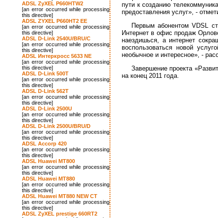
ADSL ZyXEL P660HTW2
пути к созданию телекоммуника
[an error occurred while processing
предоставления услуг», - отме
this directive]
ADSL ZYXEL P660HT2 EE
Первым абонентом VDSL ст
[an error occurred while processing
Интернет в офис продаж Орловс
this directive]
ADSL D-Link 2540U/BRU/C
наездишься, а интернет сокра
[an error occurred while processing
воспользоваться новой услуг
this directive]
необычное и интересное», - ра
ADSL Интеркросс 5633 NE
[an error occurred while processing
this directive]
Завершение проекта «Разви
ADSL D-Link 500T
на конец 2011 года.
[an error occurred while processing
this directive]
ADSL D-Link 562T
[an error occurred while processing
this directive]
ADSL D-Link 2500U
[an error occurred while processing
this directive]
ADSL D-Link 2500U/BRU/D
[an error occurred while processing
this directive]
ADSL Accorp 420
[an error occurred while processing
this directive]
ADSL Huawei MT800
[an error occurred while processing
this directive]
ADSL Huawei MT880
[an error occurred while processing
this directive]
ADSL Huawei MT880 NEW CT
[an error occurred while processing
this directive]
ADSL ZyXEL prestige 660RT2