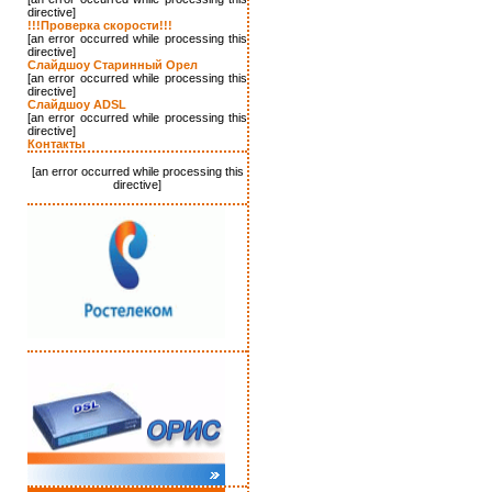
directive]
!!!Проверка скорости!!!
[an error occurred while processing this
directive]
Слайдшоу Старинный Орел
[an error occurred while processing this
directive]
Слайдшоу ADSL
[an error occurred while processing this
directive]
Контакты
[an error occurred while processing this
directive]