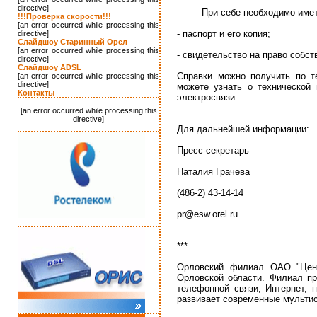
directive]
При себе необходимо име
!!!Проверка скорости!!!
[an error occurred while processing this
- паспорт и его копия;
directive]
Слайдшоу Старинный Орел
[an error occurred while processing this
- свидетельство на право собст
directive]
Слайдшоу ADSL
Справки можно получить по т
[an error occurred while processing this
directive]
можете узнать о технической 
Контакты
электросвязи.
[an error occurred while processing this
directive]
Для дальнейшей информации:
Пресс-секретарь
Наталия Грачева
(486-2) 43-14-14
pr@esw.orel.ru
***
Орловский филиал ОАО "Цент
Орловской области. Филиал пр
телефонной связи, Интернет, 
развивает современные мульти