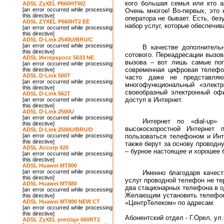
кого большая семья или кто а
ADSL ZyXEL P660HTW2
[an error occurred while processing
Очень многое! Во-первых, это 
this directive]
оператора не бывает. Есть, без
ADSL ZYXEL P660HT2 EE
набор услуг, которые обеспечи
[an error occurred while processing
this directive]
ADSL D-Link 2540U/BRU/C
[an error occurred while processing
В качестве дополнитель
this directive]
сотового. Переадресации вызов
ADSL Интеркросс 5633 NE
вызова – вот лишь самые поп
[an error occurred while processing
современная цифровая телефо
this directive]
ADSL D-Link 500T
часто даже не представляю
[an error occurred while processing
многофункциональный «элект
this directive]
своеобразный электронный офи
ADSL D-Link 562T
доступ в Интернет.
[an error occurred while processing
this directive]
ADSL D-Link 2500U
[an error occurred while processing
Интернет по «dial-up»
this directive]
высокоскоростной Интернет
ADSL D-Link 2500U/BRU/D
[an error occurred while processing
пользоваться телефоном и Инт
this directive]
также берут за основу проводн
ADSL Accorp 420
– бурное настоящее и хорошее 
[an error occurred while processing
this directive]
ADSL Huawei MT800
[an error occurred while processing
Именно благодаря качес
this directive]
услуг проводной телефон не те
ADSL Huawei MT880
два стационарных телефона в о
[an error occurred while processing
Желающим установить телефон
this directive]
ADSL Huawei MT880 NEW CT
«ЦентрТелеком» по адресам:
[an error occurred while processing
this directive]
Абонентский отдел - Г.Орел, ул
ADSL ZyXEL prestige 660RT2