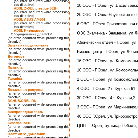
[an error occurred while processing
this directive]
18 ОЭС - Г.Орел, ул.Васильевск
ADSL ZyXEL prestige 662H
[an error occurred while processing
20 ОЭС - Г.Орел Наугорское шо
this directive]
ADSL ASUS AM604
[an error occurred while processing
6 ОЭС - Г.Орел Привокзальная 
this directive]
ADSL Интеркросс
ОЭС Знаменка - Знаменка, ул.Л
Оборудование для IPTV
[an error occurred while processing this
directive]
Абонентский отдел - Г.Орел, ул
Заявка на подключение
[an error occurred while processing this
Бизнес-центр - Г.Орел, ул.Ленин
directive]
Договоры
[an error occurred while processing this
16 ОЭС - Г.Орел, ул.Комсомоль
directive]
Правила
10 ОЭС - Г.Орел, ул.Комсомоль
[an error occurred while processing this
directive]
Тарифы
1 ОЭС - Г.Орел, ул.Комсомольс
[an error occurred while processing this
directive]
4 ОЭС - Г.Орел, 2-я Курская,61
Локальные ресурсы
[an error occurred while processing this
directive]
30 ОЭС - Г.Орел, 4-я Курская,2
DCHUB.OREL.RU
[an error occurred while processing this
3 ОЭС - Г.Орел, ул.Маринченко,
directive]
Беспроводная связь
[an error occurred while processing this
40 ОЭС Г.Орел, ул.Приборостро
directive]
Безопасность
ЦПП - Г.Орел, Бульвар Победы,
[an error occurred while processing this
directive]
Платежи за Домолинк
[an error occurred while processing this