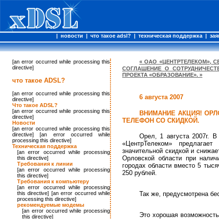
|
новости
|
что такое adsl?
|
техническая поддержка
|
зая
[an error occurred while processing this
« ОАО «ЦЕНТРТЕЛЕКОМ», 
directive]
СОГЛАШЕНИЕ О СОТРУДНИЧЕСТ
ПРОЕКТА «ОБРАЗОВАНИЕ». »
что такое ADSL?
[an error occurred while processing this
6 августа 2007
directive]
Что такое ADSL?
[an error occurred while processing this
ВНИМАНИЕ АКЦИЯ! ОРЛ
directive]
ТЕЛЕФОН СО СКИДКОЙ.
Новости
[an error occurred while processing this
directive] [an error occurred while
Орел, 1 августа 2007г. 
processing this directive]
«ЦентрТелеком» предлагает
Техническая поддержка
значительной скидкой и снижае
[an error occurred while processing
Орловской области при налич
this directive]
Требования к линии
городах области вместо 5 тыся
[an error occurred while processing
250 рублей.
this directive]
Требования к компьютеру
[an error occurred while processing
this directive] [an error occurred while
Так же, предусмотрена бе
processing this directive]
рекомендуемые модемы
[an error occurred while processing
Это хорошая возможность,
this directive]