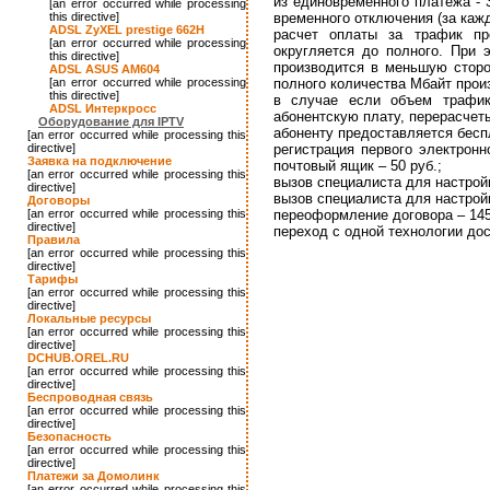
из единовременного платежа - 
[an error occurred while processing
this directive]
временного отключения (за каж
ADSL ZyXEL prestige 662H
расчет оплаты за трафик пр
[an error occurred while processing
округляется до полного. При 
this directive]
производится в меньшую сторо
ADSL ASUS AM604
[an error occurred while processing
полного количества Мбайт прои
this directive]
в случае если объем трафик
ADSL Интеркросс
абонентскую плату, перерасчет
Оборудование для IPTV
абоненту предоставляется бесп
[an error occurred while processing this
directive]
регистрация первого электрон
Заявка на подключение
почтовый ящик – 50 руб.;
[an error occurred while processing this
вызов специалиста для настройк
directive]
вызов специалиста для настройк
Договоры
[an error occurred while processing this
переоформление договора – 145
directive]
переход с одной технологии дос
Правила
[an error occurred while processing this
directive]
Тарифы
[an error occurred while processing this
directive]
Локальные ресурсы
[an error occurred while processing this
directive]
DCHUB.OREL.RU
[an error occurred while processing this
directive]
Беспроводная связь
[an error occurred while processing this
directive]
Безопасность
[an error occurred while processing this
directive]
Платежи за Домолинк
[an error occurred while processing this