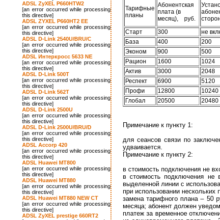
ADSL ZyXEL P660HTW2
Абонентская
Устан
Тарифные
[an error occurred while processing
плата (в
абоне
планы
this directive]
месяц), руб.
сторо
ADSL ZYXEL P660HT2 EE
[an error occurred while processing
Старт
300
не вк
this directive]
ADSL D-Link 2540U/BRU/C
База
400
200
[an error occurred while processing
this directive]
Эконом
900
500
ADSL Интеркросс 5633 NE
Рацион
1600
1024
[an error occurred while processing
this directive]
Актив
3000
2048
ADSL D-Link 500T
[an error occurred while processing
Респект
6900
5120
this directive]
Профи
12800
10240
ADSL D-Link 562T
[an error occurred while processing
Глобал
20500
20480
this directive]
ADSL D-Link 2500U
[an error occurred while processing
this directive]
Примечание к пункту 1:
ADSL D-Link 2500U/BRU/D
[an error occurred while processing
this directive]
для сеансов связи по заключе
ADSL Accorp 420
удваивается.
[an error occurred while processing
Примечание к пункту 2:
this directive]
ADSL Huawei MT800
[an error occurred while processing
в стоимость подключения не вх
this directive]
в стоимость подключения не 
ADSL Huawei MT880
выделенной линии с использова
[an error occurred while processing
при использовании нескольких 
this directive]
ADSL Huawei MT880 NEW CT
замена тарифного плана – 50 р
[an error occurred while processing
месяца; абонент должен уведоми
this directive]
платеж за временное отключени
ADSL ZyXEL prestige 660RT2