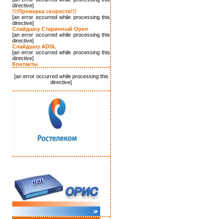
directive]
!!!Проверка скорости!!!
[an error occurred while processing this
directive]
Слайдшоу Старинный Орел
[an error occurred while processing this
directive]
Слайдшоу ADSL
[an error occurred while processing this
directive]
Контакты
[an error occurred while processing this
directive]