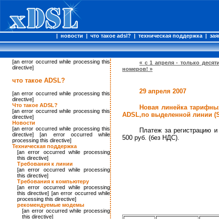
|
новости
|
что такое adsl?
|
техническая поддержка
|
зая
[an error occurred while processing this
« c 1 апреля - только деся
directive]
номеров! »
что такое ADSL?
29 апреля 2007
[an error occurred while processing this
directive]
Что такое ADSL?
Новая линейка тарифных
[an error occurred while processing this
ADSL,по выделенной линии (S
directive]
Новости
[an error occurred while processing this
Платеж за регистрацию и
directive] [an error occurred while
500 руб. (без НДС).
processing this directive]
Техническая поддержка
[an error occurred while processing
this directive]
Требования к линии
[an error occurred while processing
this directive]
Требования к компьютеру
[an error occurred while processing
this directive] [an error occurred while
processing this directive]
рекомендуемые модемы
[an error occurred while processing
this directive]